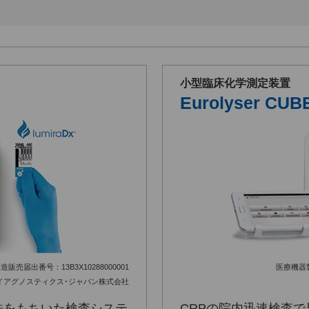
小型臨床化学測定装置
Eurolyser CUB
造販売届出番号：13B3X10288000001
医療機器製
イアグノスティクス･ジャパン株式会社
法をもちいた検査システ
CRPの院内迅速検査