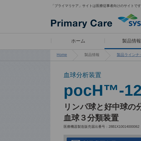
「プライマリケア」サイトは医療従事者向けのサイトです
ホーム
製品情報
Home
製品情報
製品ラインナ
血球分析装置
医師 宮田俊男に学ぶ
製品ラインナップ
疾患スピード検索
漫画コンテンツ
pocH™-1
「知っトク！
診療所経営のあれこれ」
リンパ球と好中球の
血球３分類装置
医療機器製造販売届出番号：28B1X10014000062
医師のフィロソフィ