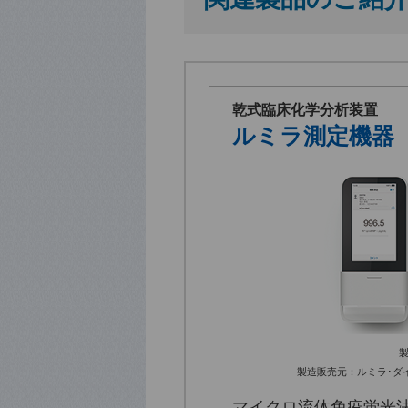
乾式臨床化学分析装置
ルミラ測定機器
製
製造販売元：ルミラ･ダ
マイクロ流体免疫蛍光