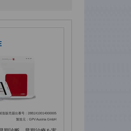
E
造販売届出番号：28B1X10014000005
製造元：GPV Austria GmbH
で早期診断、早期治療を実