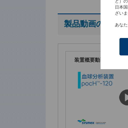
ど）の
日本国
ざいま
製品動画のご紹
あなた
装置概要動画（1分30