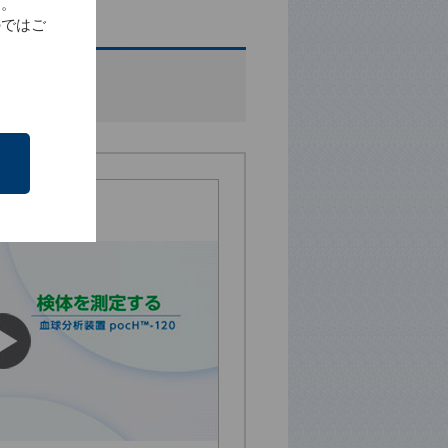
す。
のではご
秒）