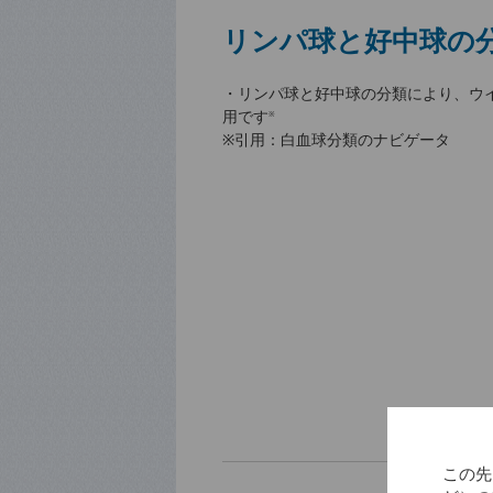
リンパ球と好中球の
・リンパ球と好中球の分類により、ウ
用です
※
※引用：白血球分類のナビゲータ
この先