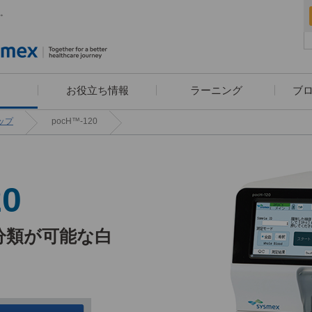
。
お役立ち情報
ラーニング
ブ
ップ
pocH™-120
血算装置の導入をお考えの方へ
疾患別検査セットライブラリー
漫画コンテンツ・クイズコン
学べる検査知識クイズ
ユーザーレポート
eラーニング
学術小冊子
20
テンツでお馴染み！高橋はく
お・米田こうじ による
「ヘルスケアナビゲーション」
分類が可能な白