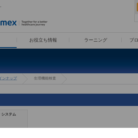
。
お役立ち情報
ラーニング
ブ
血算装置の導入をお考えの方へ
疾患別検査セットライブラリー
漫画コンテンツ・クイズコン
学べる検査知識クイズ
ユーザーレポート
eラーニング
学術小冊子
インナップ
生理機能検査
テンツでお馴染み！高橋はく
お・米田こうじ による
「ヘルスケアナビゲーション」
 システム