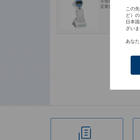
非侵襲、わずか5秒で
定量測定
この先
ど）の
日本国
ざいま
あなた