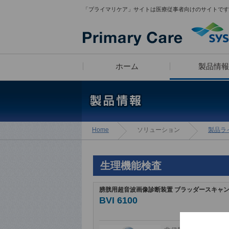
「プライマリケア」サイトは医療従事者向けのサイトです
ホーム
製品情報
医師 宮田俊男に学ぶ
製品ラインナップ
疾患スピード検索
漫画コンテンツ
Home
ソリューション
製品ラ
「知っトク！
診療所経営のあれこれ」
生理機能検査
膀胱用超音波画像診断装置 ブラッダースキャン
BVI 6100
医師のフィロソフィ