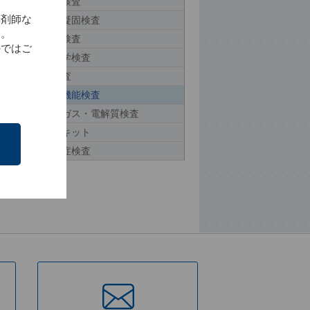
血液検査
薬剤師な
血液凝固検査
す。
免疫検査
のではご
生化学検査
尿検査
生理機能検査
血液ガス・電解質検査
簡易キット
感染症検査