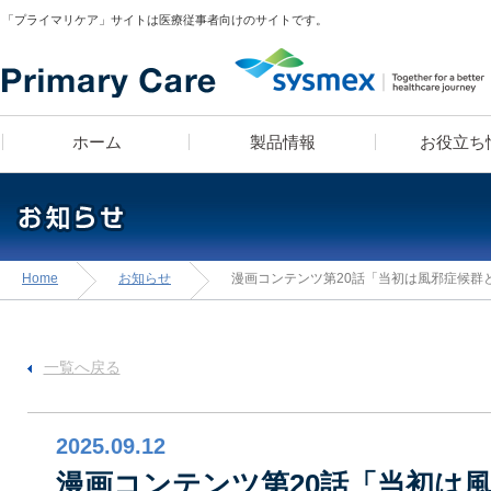
「プライマリケア」サイトは医療従事者向けのサイトです。
ホーム
製品情報
お役立ち
疾患スピード検索
医師 宮田俊男に学ぶ
製品ラインナップ
漫画コンテンツ
血算装置の導入をお考え
疾患別検査セットライブ
漫画コンテンツ・クイ
学べる検査知識クイ
Home
お知らせ
漫画コンテンツ第20話「当初は風邪症候群
「知っトク！
テンツでお馴染み！高
診療所経営のあれこれ」
お・米田こうじ によ
「ヘルスケアナビゲーシ
一覧へ戻る
2025.09.12
医師のフィロソフィ
漫画コンテンツ第20話「当初は