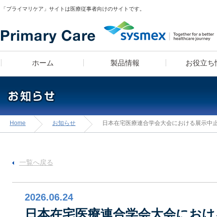
「プライマリケア」サイトは医療従事者向けのサイトです。
ホーム
製品情報
お役立ち
疾患スピード検索
医師 宮田俊男に学ぶ
製品ラインナップ
漫画コンテンツ
血算装置の導入をお考え
疾患別検査セットライブ
漫画コンテンツ・クイ
学べる検査知識クイ
Home
お知らせ
日本在宅医療連合学会大会における展示中
「知っトク！
テンツでお馴染み！高
診療所経営のあれこれ」
お・米田こうじ によ
「ヘルスケアナビゲーシ
一覧へ戻る
2026.06.24
医師のフィロソフィ
日本在宅医療連合学会大会におけ