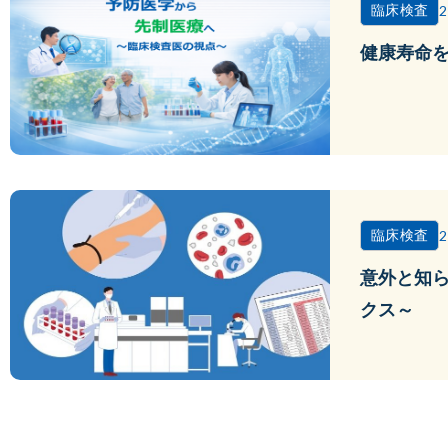
臨床検査
2
健康寿命
臨床検査
2
意外と知
クス～