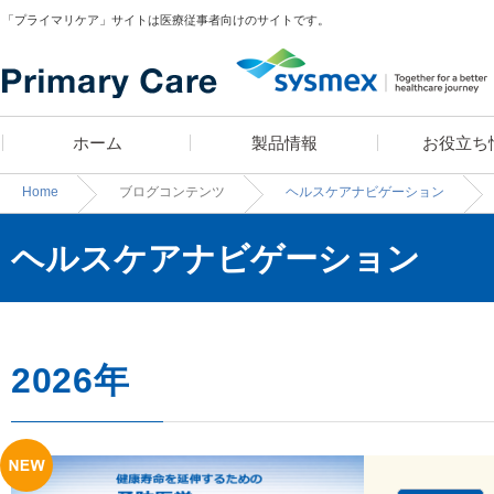
「プライマリケア」サイトは医療従事者向けのサイトです。
ホーム
製品情報
お役立ち
Home
ブログコンテンツ
ヘルスケアナビゲーション
ヘルスケアナビゲーション
医師 宮田俊男に学ぶ
製品ラインナップ
疾患スピード検索
漫画コンテンツ
血算装置の導入をお考え
疾患別検査セットライブ
漫画コンテンツ・クイ
学べる検査知識クイ
「知っトク！
テンツでお馴染み！高
診療所経営のあれこれ」
お・米田こうじ によ
「ヘルスケアナビゲーシ
2026年
医師のフィロソフィ