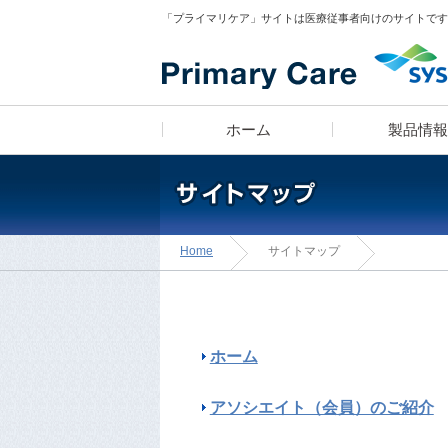
「プライマリケア」サイトは医療従事者向けのサイトです
ホーム
製品情報
Home
サイトマップ
医師 宮田俊男に学ぶ
製品ラインナップ
疾患スピード検索
漫画コンテンツ
「知っトク！
診療所経営のあれこれ」
ホーム
アソシエイト（会員）のご紹介
医師のフィロソフィ