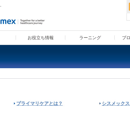
。
お役立ち情報
ラーニング
ブ
血算装置の導入をお考えの方へ
疾患別検査セットライブラリー
漫画コンテンツ・クイズコン
学べる検査知識クイズ
ユーザーレポート
eラーニング
学術小冊子
テンツでお馴染み！高橋はく
お・米田こうじ による
「ヘルスケアナビゲーション」
プライマリケアとは？
シスメックス