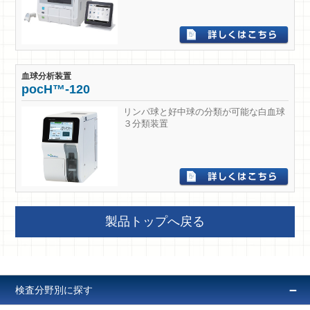
血球分析装置
pocH™-120
リンパ球と好中球の分類が可能な白血球
３分類装置
製品トップへ戻る
－
検査分野別に探す