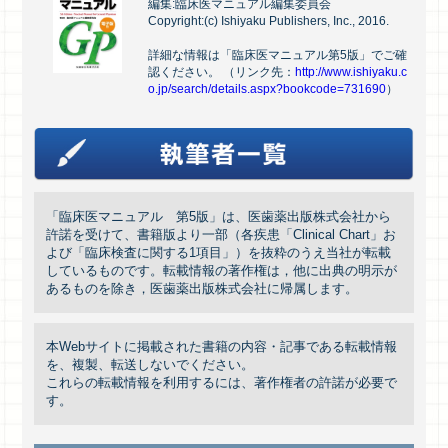
編集:臨床医マニュアル編集委員会
Copyright:(c) Ishiyaku Publishers, Inc., 2016.
詳細な情報は「臨床医マニュアル第5版」でご確
認ください。 （リンク先：
http://www.ishiyaku.c
o.jp/search/details.aspx?bookcode=731690
）
「臨床医マニュアル 第5版」は、医歯薬出版株式会社から
許諾を受けて、書籍版より一部（各疾患「Clinical Chart」お
よび「臨床検査に関する1項目」）を抜粋のうえ当社が転載
しているものです。転載情報の著作権は，他に出典の明示が
あるものを除き，医歯薬出版株式会社に帰属します。
本Webサイトに掲載された書籍の内容・記事である転載情報
を、複製、転送しないでください。
これらの転載情報を利用するには、著作権者の許諾が必要で
す。