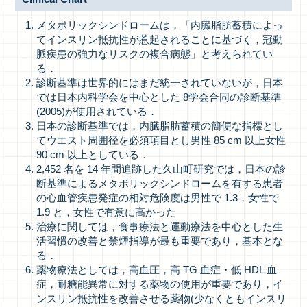
メタボリックシンドロームは，「内臓脂肪蓄積によっ
てインスリン抵抗性が惹起されることに基づく，冠動
脈疾患の強力なリスクの複合病態」と考えられてい
る．
診断基準は世界的にはまだ統一されていないが，日本
では日本内科学会を中心とした 8学会合同の診断基準
(2005)が使用されている．
日本の診断基準では，内臓脂肪蓄積の簡便な指標とし
てウエスト周囲径を必須項目とし男性 85 cm 以上女性
90 cm 以上としている．
2,452 名を 14 年間追跡した久山町研究では，日本の診
断基準によるメタボリックシンドロームを有する患者
の心血管疾患発症の相対危険度は男性で 1.3，女性で
1.9 と，女性で有意に高かった
治療に関しては，食事療法と運動療法を中心とした生
活習慣の改善と禁煙指導が最も重要であり，基本とな
る．
薬物療法としては，高血圧，高 TG 血症・低 HDL 血
症，耐糖能異常に対する薬物の使用が重要であり，イ
ンスリン抵抗性を改善させる薬物(少なくともインスリ