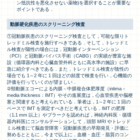
ン抵抗性を悪化させない薬物)を選択することが重要な
ポイントである．
動脈硬化疾患のスクリーニング検査
①冠動脈疾患のスクリーニング検査として，可能な限りト
レッドミル検査を施行すべきである．そして，トレッドミ
ル検査が陽性の場合には，冠動脈インターベンション
（PCI）と冠動脈バイパス手術（CABG）の実績が豊富な施
設（循環器内科と心臓血管外科ともに高水準の施設）に早
急に紹介すべきである．また，トレッドミル検査が陰性の
場合でも 1～2 年に 1 回ほどの頻度で検査を行い，心機能の
評価を行っていくのが望ましい．
②頸動脈エコーによる内膜－中膜複合体肥厚度（intima－
media thickness：IMT）やその進展度は，心血管疾患や脳梗
塞と関連すると考えられている．筆者は，1～2 年に 1 回の
ペースで IMT を測定すべきだと考えている．IMT の肥厚
（1.1 mm 以上）やプラークを認めれば，神経内科医・循環
器内科医にコンサルテーションして，頭部 MRI やトレッド
ミル検査にて脳血管障害・冠動脈疾患の早期発見・評価に
努めるとともに，今まで以上に，血糖・血圧・脂質のコン