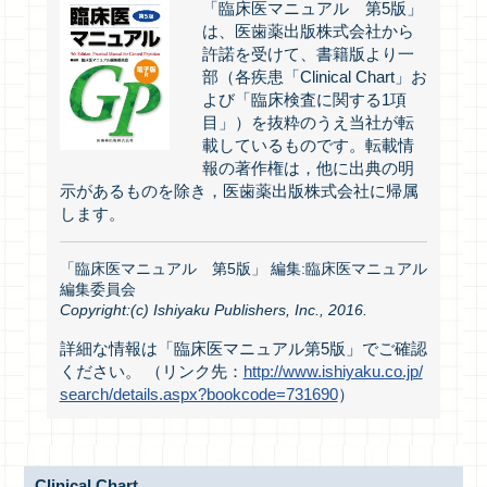
「臨床医マニュアル 第5版」
は、医歯薬出版株式会社から
許諾を受けて、書籍版より一
部（各疾患「Clinical Chart」お
よび「臨床検査に関する1項
目」）を抜粋のうえ当社が転
載しているものです。転載情
報の著作権は，他に出典の明
示があるものを除き，医歯薬出版株式会社に帰属
します。
「臨床医マニュアル 第5版」 編集:臨床医マニュアル
編集委員会
Copyright:(c) Ishiyaku Publishers, Inc., 2016.
詳細な情報は「臨床医マニュアル第5版」でご確認
ください。 （リンク先：
http://www.ishiyaku.co.jp/
search/details.aspx?bookcode=731690
）
Clinical Chart