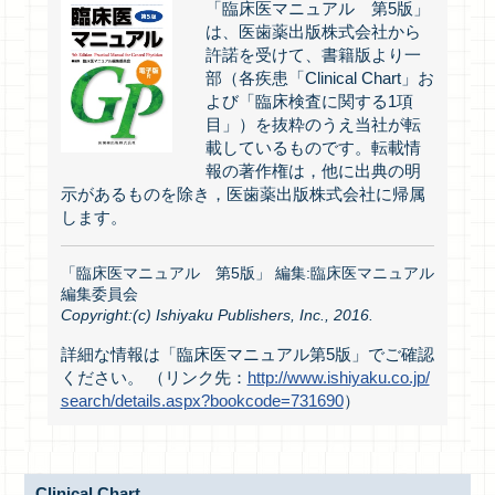
「臨床医マニュアル 第5版」
は、医歯薬出版株式会社から
許諾を受けて、書籍版より一
部（各疾患「Clinical Chart」お
よび「臨床検査に関する1項
目」）を抜粋のうえ当社が転
載しているものです。転載情
報の著作権は，他に出典の明
示があるものを除き，医歯薬出版株式会社に帰属
します。
「臨床医マニュアル 第5版」 編集:臨床医マニュアル
編集委員会
Copyright:(c) Ishiyaku Publishers, Inc., 2016.
詳細な情報は「臨床医マニュアル第5版」でご確認
ください。 （リンク先：
http://www.ishiyaku.co.jp/
search/details.aspx?bookcode=731690
）
Clinical Chart