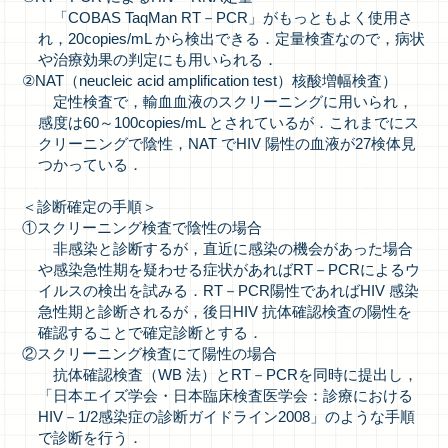
「COBAS TaqMan RT－PCR」がもっともよく使用さ
れ，20copies/mL から検出できる．定量検査なので，病状
や治療効果の判定にも用いられる．
②NAT（neucleic acid amplification test）核酸増幅検査）
定性検査で，輸血血液のスクリーニングに用いられ，
感度は60～100copies/mL とされているが．これまでにス
クリーニングで陰性，NAT でHIV 陽性の血液が27検体見
つかっている．
＜診断確定の手順＞
①スクリーニング検査で陰性の場合
非感染と診断するが，直近に感染の機会があった場合
や感染急性期を疑わせる症状があればRT－PCRによるウ
イルスの検出を試みる．RT－PCR陽性であればHIV 感染
急性期と診断されるが，後日HIV 抗体確認検査の陽性を
確認することで確定診断とする．
②スクリーニング検査にて陽性の場合
抗体確認検査（WB 法）とRT－PCRを同時に提出し，
「日本エイズ学会・日本臨床検査医学会：診療における
HIV－1/2感染症の診断ガイドライン2008」のような手順
で診断を行う．