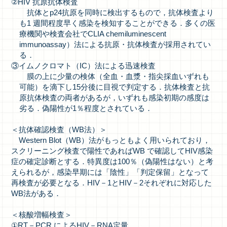
②HIV 抗原抗体検査
抗体とp24抗原を同時に検出するもので，抗体検査より
も1 週間程度早く感染を検知することができる．多くの医
療機関や検査会社でCLIA chemiluminescent
immunoassay）法による抗原・抗体検査が採用されてい
る．
③イムノクロマト（IC）法による迅速検査
膜の上に少量の検体（全血・血漿・指尖採血いずれも
可能）を滴下し15分後に目視で判定する．抗体検査と抗
原抗体検査の両者があるが，いずれも感染初期の感度は
劣る．偽陽性が1％程度とされている．
＜抗体確認検査（WB法）＞
Western Blot（WB）法がもっともよく用いられており，
スクリーニング検査で陽性であればWB で確認してHIV感染
症の確定診断とする．特異度は100％（偽陽性はない）と考
えられるが，感染早期には「陰性」「判定保留」となって
再検査が必要となる．HIV－1とHIV－2それぞれに対応した
WB法がある．
＜核酸増幅検査＞
①RT－PCR によるHIV－RNA定量