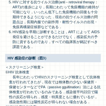
HIV に対する抗ウイルス治療(anti－retroviral therapy：
ART)の進歩により，長期にわたって免疫機能の維持が
可能になり，いったん低下した免疫機能の回復も十分
期待できるようになった．現在の抗ウイルス治療の問
題点は，長期内服での副作用・耐性ウイルスの出現・
免疫再構築症候群などである．
HIV感染を早期に診断することは，ART によって AIDS
発症を避けることができるだけでなく，感染拡大の予
防に資するものであり，すべての臨床医が銘記すべき
課題である．
HIV 感染症の診断（図3）
＜スクリーニング検査＞
①HIV 抗体検査
長年にわたってHIVのスクリーニング検査として抗体検
査が行われてきたが，現在では検体数の少ない保健所・
保健センターなどでPA（passive ggultination）法による抗
体検査が行われているのみである．感染後平均22日で陽
性の反応が得られ，感度・特異度ともに優れているが，
感染急性期には陽性反応が得られない場合がある．