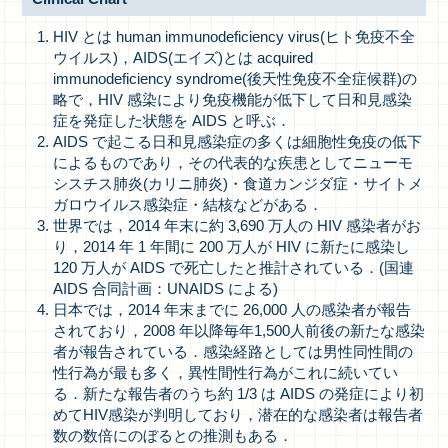
HIV とは human immunodeficiency virus(ヒト免疫不全
ウイルス)，AIDS(エイズ)とは acquired
immunodeficiency syndrome(後天性免疫不全症候群)の
略で，HIV 感染により免疫機能が低下して日和見感染
症を発症した状態を AIDS と呼ぶ．
AIDS で起こる日和見感染症の多くは細胞性免疫の低下
によるものであり，その代表的な疾患としてニューモ
シスチス肺炎(カリニ肺炎)・食道カンジダ症・サイトメ
ガロウイルス感染症・結核などがある．
世界では，2014 年末に約 3,690 万人の HIV 感染者がお
り，2014 年 1 年間に 200 万人が HIV に新たに感染し
120 万人が AIDS で死亡したと推計されている．(国連
AIDS 合同計画：UNAIDS による)
日本では，2014 年末までに 26,000 人の感染者が報告
されており，2008 年以降毎年1,500人前後の新たな感染
者が報告されている．感染経路としては男性同性間の
性行為が最も多く，異性間性行為がこれに続いてい
る．新たな報告者のうち約 1/3 は AIDS の発症により初
めてHIV感染が判明しており，潜在的な感染者は報告者
数の数倍にのぼるとの推測もある．