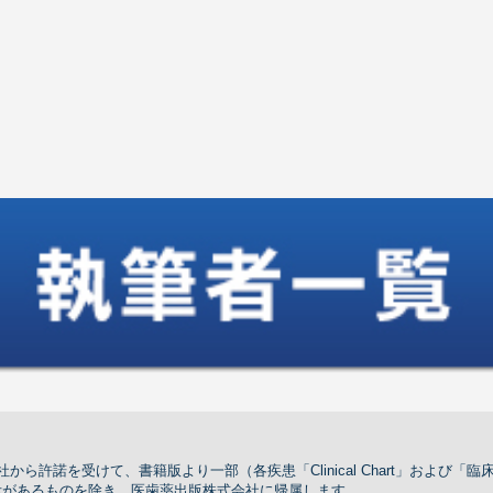
ら許諾を受けて、書籍版より一部（各疾患「Clinical Chart」および
示があるものを除き，医歯薬出版株式会社に帰属します。