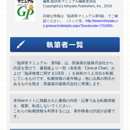
編集:臨床医マニュアル編集委員会
Copyright:(c) Ishiyaku Publishers, Inc., 2016.
詳細な情報は「臨床医マニュアル第5版」でご確
認ください。 （リンク先：
http://www.ishiyaku.c
o.jp/search/details.aspx?bookcode=731690
）
「臨床医マニュアル 第5版」は、医歯薬出版株式会社から
許諾を受けて、書籍版より一部（各疾患「Clinical Chart」お
よび「臨床検査に関する1項目」）を抜粋のうえ当社が転載
しているものです。転載情報の著作権は，他に出典の明示が
あるものを除き，医歯薬出版株式会社に帰属します。
本Webサイトに掲載された書籍の内容・記事である転載情報
を、複製、転送しないでください。
これらの転載情報を利用するには、著作権者の許諾が必要で
す。