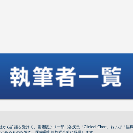
ら許諾を受けて、書籍版より一部（各疾患「Clinical Chart」および
示があるものを除き，医歯薬出版株式会社に帰属します。