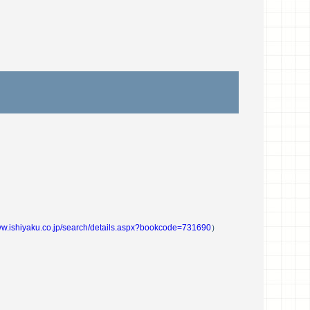
www.ishiyaku.co.jp/search/details.aspx?bookcode=731690
）