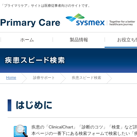
「プライマリケア」サイトは医療従事者向けのサイトです。
ホーム
製品情報
お役立ち
医師 宮田俊男に学ぶ
製品ラインナップ
疾患スピード検索
漫画コンテンツ
血算装置の導入をお考え
疾患別検査セットライブ
漫画コンテンツ・クイ
学べる検査知識クイ
Home
診療サポート
疾患スピード検索
「知っトク！
テンツでお馴染み！高
診療所経営のあれこれ」
お・米田こうじ によ
「ヘルスケアナビゲーシ
医師のフィロソフィ
疾患の「ClinicalChart」「診断のコツ」「検査
本ページの一番下にある検索フォームで検索したい「