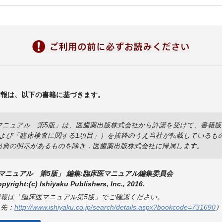
情報は、以下の書籍に基づきます。
ニュアル 第5版」は、医歯薬出版株式会社から許諾を受けて、書籍版より一
t」および「臨床検査に関する1項目」）を抜粋のうえ当社が転載している
出典の明示があるものを除き，医歯薬出版株式会社に帰属します。
マニュアル 第5版」 編集:臨床医マニュアル編集委員会
pyright:(c) Ishiyaku Publishers, Inc., 2016.
情報は「臨床医マニュアル第5版」でご確認ください。
ク先：
http://www.ishiyaku.co.jp/search/details.aspx?bookcode=731690