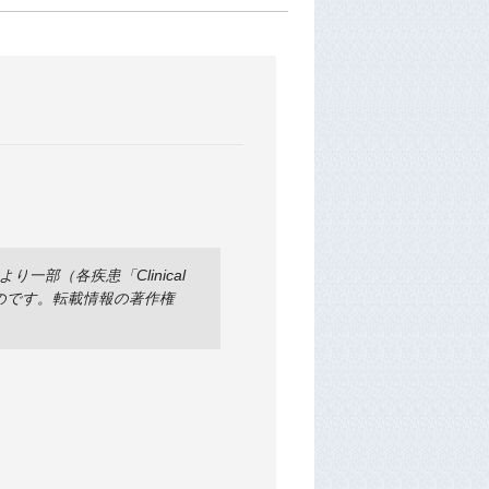
部（各疾患「Clinical
ものです。転載情報の著作権
）