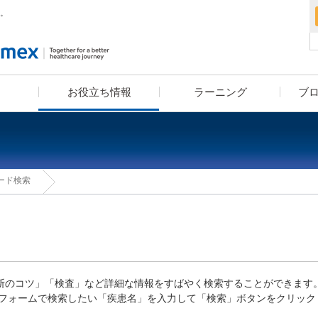
。
お役立ち情報
ラーニング
ブ
血算装置の導入をお考えの方へ
疾患別検査セットライブラリー
漫画コンテンツ・クイズコン
学べる検査知識クイズ
ユーザーレポート
eラーニング
学術小冊子
ード検索
テンツでお馴染み！高橋はく
お・米田こうじ による
「ヘルスケアナビゲーション」
rt」「診断のコツ」「検査」など詳細な情報をすばやく検索することができます
フォームで検索したい「疾患名」を入力して「検索」ボタンをクリック