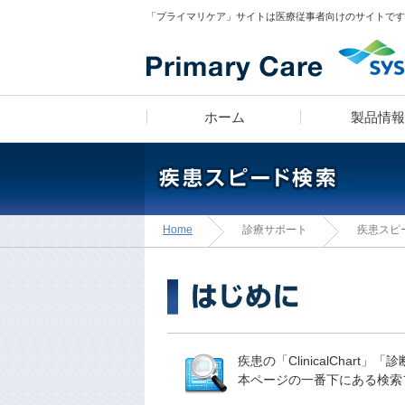
「プライマリケア」サイトは医療従事者向けのサイトです
ホーム
製品情報
医師 宮田俊男に学ぶ
製品ラインナップ
疾患スピード検索
漫画コンテンツ
Home
診療サポート
疾患スピ
「知っトク！
診療所経営のあれこれ」
疾患の「ClinicalCha
医師のフィロソフィ
本ページの一番下にある検索