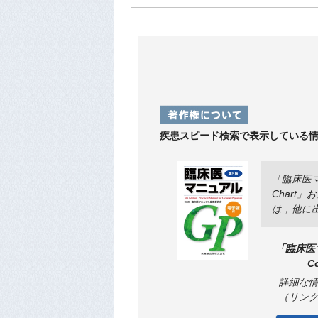
疾患スピード検索で表示している
「臨床医マ
Char
は，他に
「臨床医
Co
詳細な
（リン