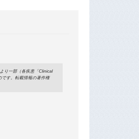
部（各疾患「Clinical
ものです。転載情報の著作権
）