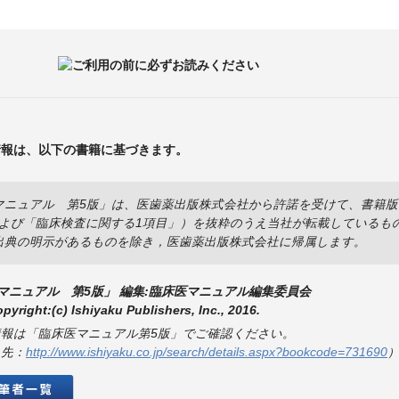
情報は、以下の書籍に基づきます。
ニュアル 第5版」は、医歯薬出版株式会社から許諾を受けて、書籍版より一
t」および「臨床検査に関する1項目」）を抜粋のうえ当社が転載している
出典の明示があるものを除き，医歯薬出版株式会社に帰属します。
マニュアル 第5版」 編集:臨床医マニュアル編集委員会
pyright:(c) Ishiyaku Publishers, Inc., 2016.
情報は「臨床医マニュアル第5版」でご確認ください。
ク先：
http://www.ishiyaku.co.jp/search/details.aspx?bookcode=731690