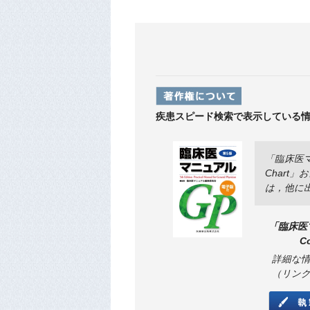
疾患スピード検索で表示している
「臨床医マ
Char
は，他に
「臨床医
Co
詳細な
（リン