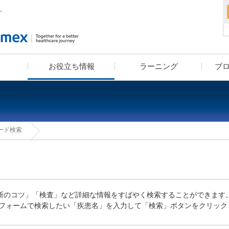
。
お役立ち情報
ラーニング
ブ
血算装置の導入をお考えの方へ
疾患別検査セットライブラリー
漫画コンテンツ・クイズコン
学べる検査知識クイズ
ユーザーレポート
eラーニング
学術小冊子
ード検索
テンツでお馴染み！高橋はく
お・米田こうじ による
「ヘルスケアナビゲーション」
rt」「診断のコツ」「検査」など詳細な情報をすばやく検索することができます
フォームで検索したい「疾患名」を入力して「検索」ボタンをクリック