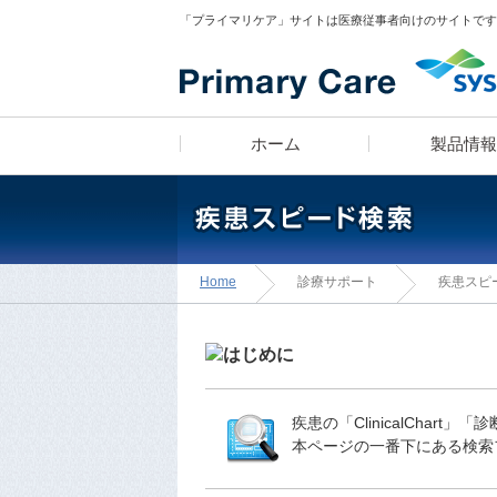
「プライマリケア」サイトは医療従事者向けのサイトです
ホーム
製品情報
医師 宮田俊男に学ぶ
製品ラインナップ
疾患スピード検索
漫画コンテンツ
Home
診療サポート
疾患スピ
「知っトク！
診療所経営のあれこれ」
疾患の「ClinicalCha
本ページの一番下にある検索
医師のフィロソフィ