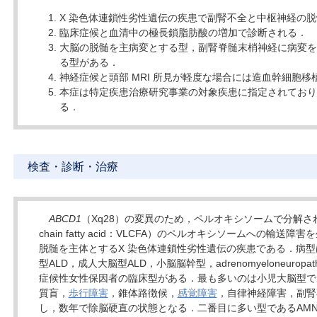
X 染色体連鎖性劣性遺伝の疾患で副腎不全と中枢神経の
臨床症候と血清中の極長鎖脂肪酸の増加で診断される．
大脳の脱髄を主病変とする型，副腎脊髄末梢神経に病変を
る型がある．
神経症候と頭部 MRI 所見が軽度な場合には造血幹細胞移
本症は特定疾患治療研究事業の対象疾患に指定されており
る．
検査・診断・治療
ABCD1
（Xq28）の変異のため，ペルオキシソームで分解される極
chain fatty acid：VLCFA）のペルオキシソームへの輸
脱髄を主体とするX 染色体連鎖性劣性遺伝の疾患である．病型
型ALD，成人大脳型ALD，小脳脳幹型，adrenomyeloneuropat
症候性女性保因者の臨床型がある．最も多いのは小児大脳型で
質盲，
歩行障害
，錐体路徴候，
感覚障害
，自律神経障害，副腎
し，数年で除脳硬直の状態となる．二番目に多い型であるAMN