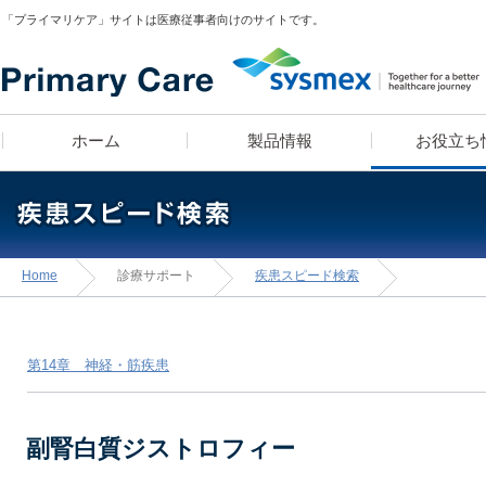
「プライマリケア」サイトは医療従事者向けのサイトです。
ホーム
製品情報
お役立ち
医師 宮田俊男に学ぶ
製品ラインナップ
疾患スピード検索
漫画コンテンツ
血算装置の導入をお考え
疾患別検査セットライブ
漫画コンテンツ・クイ
学べる検査知識クイ
Home
診療サポート
疾患スピード検索
「知っトク！
テンツでお馴染み！高
診療所経営のあれこれ」
お・米田こうじ によ
「ヘルスケアナビゲーシ
第14章 神経・筋疾患
医師のフィロソフィ
副腎白質ジストロフィー