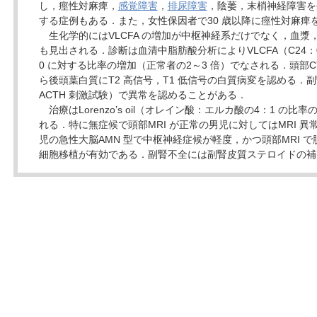
し，痙性対麻痺，
感覚障害
，
排尿障害
，陰萎，末梢神経障害を
する症例もある．また，女性保因者で30 歳以降に痙性対麻痺
生化学的にはVLCFA の増加が中枢神経系だけでなく，血漿
も見出される．診断は血清中脂肪酸分析によりVLCFA（C24：0，
0 に対する比率の増加（正常者の2～3 倍）でなされる．頭部C
ら後頭葉白質にT2 高信号，T1 低信号の白質病変を認める．
ACTH 刺激試験）で異常を認めることがある．
治療はLorenzo’s oil（オレイン酸：エルカ酸の4：1 の
れる．特に無症候で頭部MRI が正常の男児に対してはMRI 
児の急性大脳AMN 型で中枢神経症候が軽度，かつ頭部MRI 
細胞移植が有効である．副腎不全には副腎皮質ステロイドの補