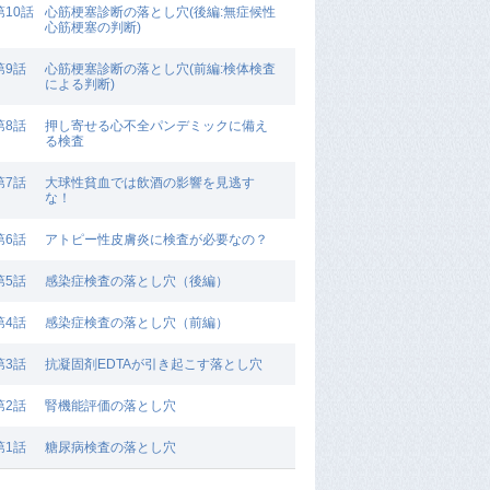
第10話
心筋梗塞診断の落とし穴(後編:無症候性
心筋梗塞の判断)
第9話
心筋梗塞診断の落とし穴(前編:検体検査
による判断)
第8話
押し寄せる心不全パンデミックに備え
る検査
第7話
大球性貧血では飲酒の影響を見逃す
な！
第6話
アトピー性皮膚炎に検査が必要なの？
第5話
感染症検査の落とし穴（後編）
第4話
感染症検査の落とし穴（前編）
第3話
抗凝固剤EDTAが引き起こす落とし穴
第2話
腎機能評価の落とし穴
第1話
糖尿病検査の落とし穴