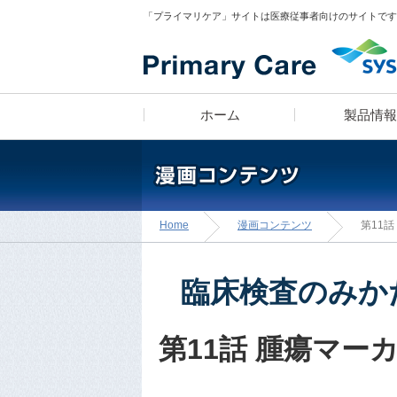
「プライマリケア」サイトは医療従事者向けのサイトです
ホーム
製品情報
医師 宮田俊男に学ぶ
製品ラインナップ
疾患スピード検索
漫画コンテンツ
Home
漫画コンテンツ
第11
「知っトク！
診療所経営のあれこれ」
臨床検査のみか
第11話 腫瘍マー
医師のフィロソフィ