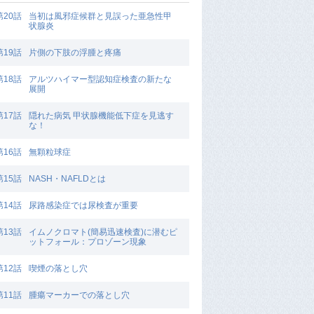
第20話
当初は風邪症候群と見誤った亜急性甲
状腺炎
第19話
片側の下肢の浮腫と疼痛
第18話
アルツハイマー型認知症検査の新たな
展開
第17話
隠れた病気 甲状腺機能低下症を見逃す
な！
第16話
無顆粒球症
第15話
NASH・NAFLDとは
第14話
尿路感染症では尿検査が重要
第13話
イムノクロマト(簡易迅速検査)に潜むピ
ットフォール：プロゾーン現象
第12話
喫煙の落とし穴
第11話
腫瘍マーカーでの落とし穴