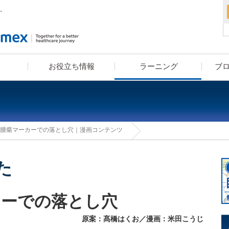
。
お役立ち情報
ラーニング
ブ
血算装置の導入をお考えの方へ
疾患別検査セットライブラリー
漫画コンテンツ・クイズコン
学べる検査知識クイズ
ユーザーレポート
eラーニング
学術小冊子
話 腫瘍マーカーでの落とし穴｜漫画コンテンツ
テンツでお馴染み！高橋はく
お・米田こうじ による
「ヘルスケアナビゲーション」
た
カーでの落とし穴
原案：髙橋はくお／漫画：米田こうじ