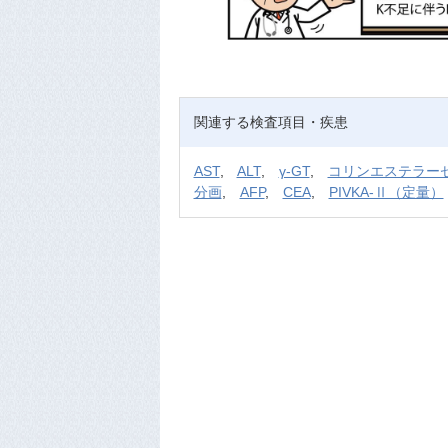
関連する検査項目・疾患
AST
,
ALT
,
γ-GT
,
コリンエステラー
分画
,
AFP
,
CEA
,
PIVKA-Ⅱ（定量）