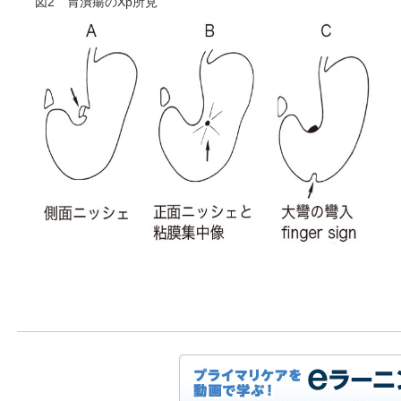
図2 胃潰瘍のXp所見