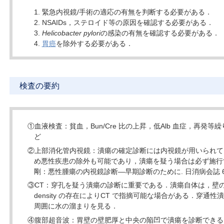
緊急内視鏡/手術の適応の有無を判断する必要がある．
NSAIDs，ステロイド等の原因を確認する必要がある．
Helicobacter pylori
の感染の有無を確認する必要がある．
胃癌
を除外する必要がある．
検査の要約
①血液検査：貧血，Bun/Cre 比の上昇，低Alb 血症，再発
ど
②上部消化管内視鏡：潰瘍の確定診断には内視鏡が用いられて
め悪性疾患の除外も可能であり，潰瘍を疑う場合は必ず施行す
剛：悪性腫瘍の内視鏡診断―早期診断のために. 日消病会誌 67：
③CT：穿孔を疑う潰瘍の診断に重要である．潰瘍自体は，壁
density の存在によりCT で指摘可能な場合がある．穿通
周囲に水の溜まりを見る．
④腹部超音波：胃壁の壁肥厚と中央の陥凹で潰瘍を診断できる