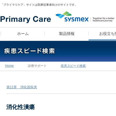
「プライマリケア」サイトは医療従事者向けのサイトです。
ホーム
製品情報
お役立ち
医師 宮田俊男に学ぶ
製品ラインナップ
疾患スピード検索
漫画コンテンツ
血算装置の導入をお考え
疾患別検査セットライブ
漫画コンテンツ・クイ
学べる検査知識クイ
Home
診療サポート
疾患スピード検索
「知っトク！
テンツでお馴染み！高
診療所経営のあれこれ」
お・米田こうじ によ
「ヘルスケアナビゲーシ
第11章 消化器疾患
医師のフィロソフィ
消化性潰瘍