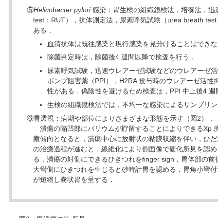
⑤
Helicobacter pylori
感染：胃生検の組織鏡検法，培養法，迅速ウレア
test：RUT），抗体測定法，尿素呼気試験（urea breath 
ある．
血清抗体は既往感染と現行感染を見分けることはできな
除菌判定時は，除菌後4 週間以降で検査を行う．
尿素呼気試験，迅速ウレアーゼ試験などのウレアーゼ活
ポンプ阻害薬（PPI），H2RA 投与時のウレアーゼ活
性がある．偽陰性を避けるため検査は，PPI 中止後4 
生検の組織鏡検法では，不均一な感染によるサンプリン
⑥胃透視：病期や部位によりさまざまな形態を示す（図2）．
潰瘍の陥凹部にバリウムが貯留することによりできるXp 
癒傾向となると，潰瘍中心に放射状の粘膜収縮を伴い，ひだ
の治癒過程が進むと，線維化により側面像で硬化所見を認め
る．潰瘍の対側にできるひきつれをfinger sign，胃体部
大彎側にひきつれを生じると砂時計胃を認める．胃角小彎付
が短縮し嚢状胃を呈する．