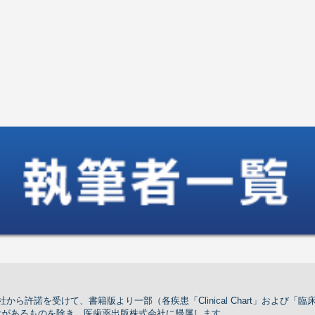
ら許諾を受けて、書籍版より一部（各疾患「Clinical Chart」および
示があるものを除き，医歯薬出版株式会社に帰属します。