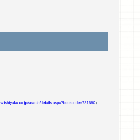
www.ishiyaku.co.jp/search/details.aspx?bookcode=731690
）