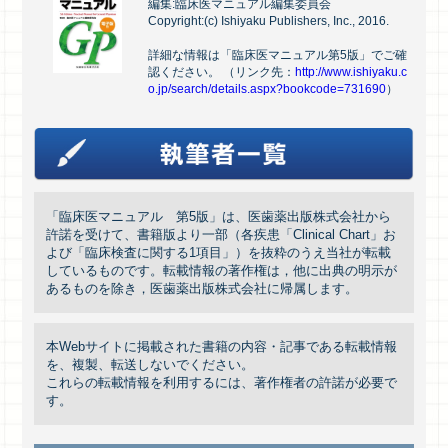
編集:臨床医マニュアル編集委員会
Copyright:(c) Ishiyaku Publishers, Inc., 2016.
詳細な情報は「臨床医マニュアル第5版」でご確
認ください。 （リンク先：
http://www.ishiyaku.c
o.jp/search/details.aspx?bookcode=731690
）
「臨床医マニュアル 第5版」は、医歯薬出版株式会社から
許諾を受けて、書籍版より一部（各疾患「Clinical Chart」お
よび「臨床検査に関する1項目」）を抜粋のうえ当社が転載
しているものです。転載情報の著作権は，他に出典の明示が
あるものを除き，医歯薬出版株式会社に帰属します。
本Webサイトに掲載された書籍の内容・記事である転載情報
を、複製、転送しないでください。
これらの転載情報を利用するには、著作権者の許諾が必要で
す。