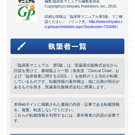
編集:臨床医マニュアル編集委員会
Copyright:(c) Ishiyaku Publishers, Inc., 2016.
詳細な情報は「臨床医マニュアル第5版」でご確
認ください。 （リンク先：
http://www.ishiyaku.c
o.jp/search/details.aspx?bookcode=731690
）
「臨床医マニュアル 第5版」は、医歯薬出版株式会社から
許諾を受けて、書籍版より一部（各疾患「Clinical Chart」お
よび「臨床検査に関する1項目」）を抜粋のうえ当社が転載
しているものです。転載情報の著作権は，他に出典の明示が
あるものを除き，医歯薬出版株式会社に帰属します。
本Webサイトに掲載された書籍の内容・記事である転載情報
を、複製、転送しないでください。
これらの転載情報を利用するには、著作権者の許諾が必要で
す。